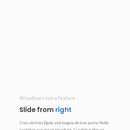
Woodmart extra feature
Slide from
right
Cras ultricies ligula sed magna dictum porta. Nulla
porttitor accumsan tincidunt. Curabitur aliquet