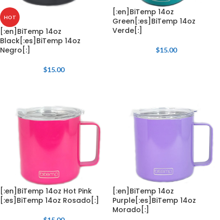
[:en]BiTemp 14oz
HOT
Green[:es]BiTemp 14oz
Verde[:]
[:en]BiTemp 14oz
Black[:es]BiTemp 14oz
Negro[:]
$
15.00
$
15.00
[:en]BiTemp 14oz Hot Pink
[:en]BiTemp 14oz
[:es]BiTemp 14oz Rosado[:]
Purple[:es]BiTemp 14oz
Morado[:]
$
15.00