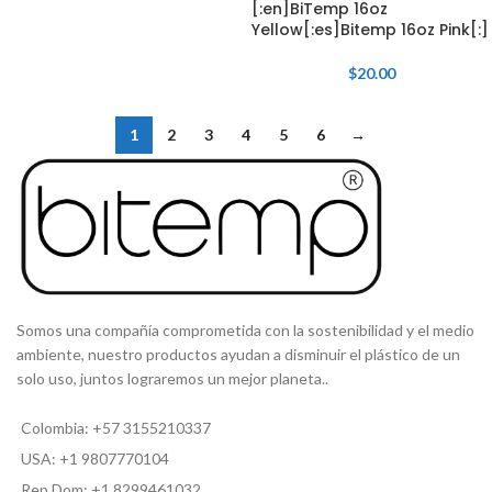
[:en]BiTemp 16oz
Yellow[:es]Bitemp 16oz Pink[:]
$
20.00
1
2
3
4
5
6
→
Somos una compañía comprometida con la sostenibilidad y el medio
ambiente, nuestro productos ayudan a disminuir el plástico de un
solo uso, juntos lograremos un mejor planeta..
Colombia: +57 3155210337
USA: +1 9807770104
Rep Dom: +1 8299461032