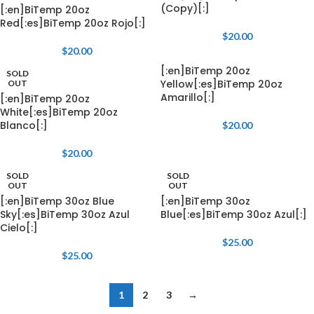
(Copy)[:]
[:en]BiTemp 20oz
Red[:es]BiTemp 20oz Rojo[:]
$
20.00
$
20.00
[:en]BiTemp 20oz
SOLD
Yellow[:es]BiTemp 20oz
OUT
Amarillo[:]
[:en]BiTemp 20oz
White[:es]BiTemp 20oz
Blanco[:]
$
20.00
$
20.00
SOLD
SOLD
OUT
OUT
[:en]BiTemp 30oz Blue
[:en]BiTemp 30oz
Sky[:es]BiTemp 30oz Azul
Blue[:es]BiTemp 30oz Azul[:]
Cielo[:]
$
25.00
$
25.00
1
2
3
→