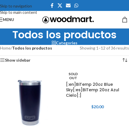
Skip to navigation
Skip to main content
MENU
Todos los productos
Categories
Home
/
Todos los productos
Showing 1–12 of 36 results
Show sidebar
SOLD
OUT
[:en]BiTemp 20oz Blue
Sky[:es]BiTemp 20oz Azul
Cielo[:]
$
20.00