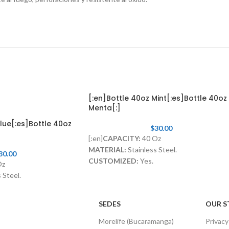
[:en]Bottle 40oz Mint[:es]Bottle 40oz
Menta[:]
lue[:es]Bottle 40oz
$
30.00
[:en]
CAPACITY:
40 Oz
MATERIAL:
Stainless Steel.
30.00
CUSTOMIZED:
Yes.
Oz
LID WITH STRAW:
Included[:]
 Steel.
ncluded[:]
SEDES
OUR S
Morelife (Bucaramanga)
Privacy