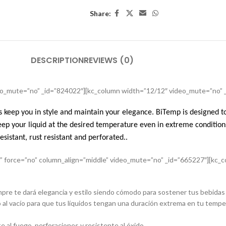
Share:
DESCRIPTION
REVIEWS (0)
deo_mute=”no” _id=”824022″][kc_column width=”12/12″ video_mute=”no” 
 keep you in style and maintain your elegance. BiTemp is designed to
ep your liquid at the desired temperature even in extreme condition
sistant, rust resistant and perforated..
s” force=”no” column_align=”middle” video_mute=”no” _id=”665227″][kc
re te dará elegancia y estilo siendo cómodo para sostener tus bebidas sin
o al vacío para que tus líquidos tengan una duración extrema en tu tem
e al fuego, perforaciones y resistente al óxido.