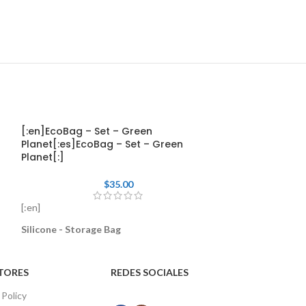
[:en]EcoBag – Set – Green
[:en]EcoBag – 
Planet[:es]EcoBag – Set – Green
Sunset[:es]Eco
Planet[:]
Sunset[:]
$
35.00
[:en]
[:en]
Silicone - Stora
Silicone - Storage Bag
PRODUCT INTR
PRODUCT INTRODUCTION
Item Number
: E
TORES
REDES SOCIALES
Item Number
: EBS001-WH
Size
: L: 24x3.6x2
Size
: L: 24x3.6x27cm, M: 20x3.0x15cm, S:
17x3x12cm
 Policy
17x3x12cm