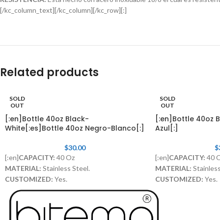
[/kc_column_text][/kc_column][/kc_row][:]
Related products
SOLD
SOLD
OUT
OUT
[:en]Bottle 40oz Black-
[:en]Bottle 40oz B
White[:es]Bottle 40oz Negro-Blanco[:]
Azul[:]
$
30.00
$
[:en]
CAPACITY:
40 Oz
[:en]
CAPACITY:
40 
MATERIAL:
Stainless Steel.
MATERIAL:
Stainless
CUSTOMIZED:
Yes.
CUSTOMIZED:
Yes.
LID WITH STRAW:
Included[:]
LID WITH STRAW:
I