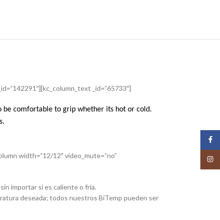
_id=”142291″][kc_column_text _id=”65733″]
 be comfortable to grip whether its hot or cold.
s.
Face
_column width=”12/12″ video_mute=”no”
Insta
 importar si es caliente o fría.
peratura deseada; todos nuestros BiTemp pueden ser