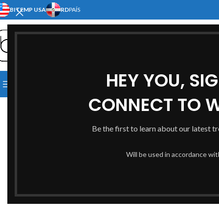
BITEMP USA
RD
PAÍS
SELECT CATEGORY
HEY YOU, SI
[:EN]HOME[:ES]INICIO[:]
[:EN]S
Click to enlarge
BROWSE CATEGORIES
[:EN]ABOUT US[:ES]NOSOTRO
CONNECT TO 
SOLD
OUT
Be the first to learn about our latest t
Will be used in accordance wi