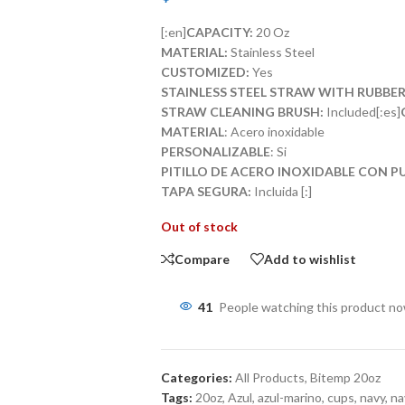
[:en]
CAPACITY:
20 Oz
MATERIAL:
Stainless Steel
CUSTOMIZED:
Yes
STAINLESS STEEL STRAW WITH RUBBER
STRAW CLEANING BRUSH:
Included[:es]
MATERIAL
: Acero inoxidable
PERSONALIZABLE
: Si
PITILLO DE ACERO INOXIDABLE CON 
TAPA SEGURA:
Incluida
[:]
Out of stock
Compare
Add to wishlist
41
People watching this product n
Categories:
All Products
,
Bitemp 20oz
Tags:
20oz
,
Azul
,
azul-marino
,
cups
,
navy
,
na