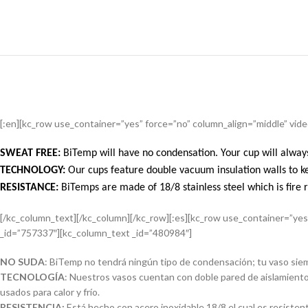
[:en][kc_row use_container=”yes” force=”no” column_align=”middle” vi
SWEAT FREE:
BiTemp will have no condensation. Your cup will always
TECHNOLOGY:
Our cups feature double vacuum insulation walls to ke
RESISTANCE:
BiTemps are made of 18/8 stainless steel which is fire re
[/kc_column_text][/kc_column][/kc_row][:es][kc_row use_container=”ye
_id=”757337″][kc_column_text _id=”480984″]
NO SUDA
: BiTemp no tendrá ningún tipo de condensación; tu vaso siemp
TECNOLOGÍA
: Nuestros vasos cuentan con doble pared de aislamient
usados para calor y frío.
RESISTENCIA:
Está hecho con acero inoxidable 18/8 el cual es resistent