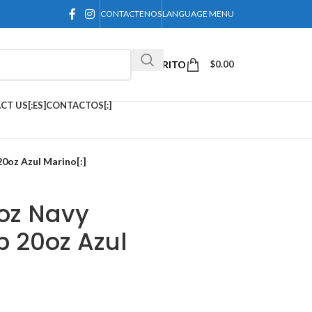
CONTACTENOS
LANGUAGE MENU
CARRITO
$
0.00
CT US[:ES]CONTACTOS[:]
0oz Azul Marino[:]
oz Navy
p 20oz Azul