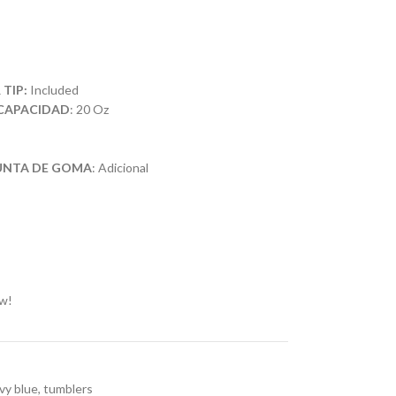
 TIP:
Included
CAPACIDAD
: 20 Oz
PUNTA DE GOMA
: Adicional
ow!
vy blue
,
tumblers