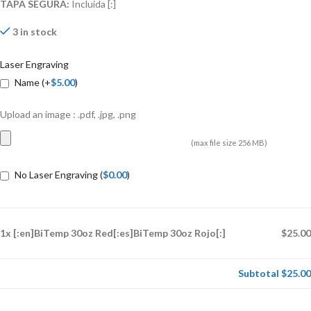
TAPA SEGURA:
Incluida
[:]
3 in stock
Laser Engraving
Name (+
$
5.00
)
Upload an image : .pdf, .jpg, .png
(max file size 256 MB)
No Laser Engraving (
$
0.00
)
1x [:en]BiTemp 30oz Red[:es]BiTemp 30oz Rojo[:]
$25.00
Subtotal
$25.00