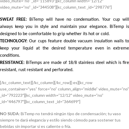
video_mute=”no” _id=”115893″][kc_column width=”12/12″
video_mute=”no” _id=”344508″][kc_column_text _id=”298776″]
SWEAT FREE:
BiTemp will have no condensation. Your cup wil
always keep you in style and maintain your elegance. BiTemp is
designed to be comfortable to grip whether its hot or cold.
TECHNOLOGY:
Our cups feature double vacuum insulation walls to
keep your liquid at the desired temperature even in extreme
conditions.
RESISTANCE:
BiTemps are made of 18/8 stainless steel which is fire
resistant, rust resistant and perforated.
[/kc_column_text][/kc_column][/kc_row][:es][kc_row
use_container=”yes” force=”no” column_align=”middle” video_mute=”no”
_id=”792223″][kc_column width=”12/12″ video_mute=”no”
_id=”446797″][kc_column_text _id=”364699″]
NO SUDA
: BiTemp no tendrá ningún tipo de condensación; tu vaso
siempre te dará elegancia y estilo siendo cómodo para sostener tus
bebidas sin importar si es caliente o fría.