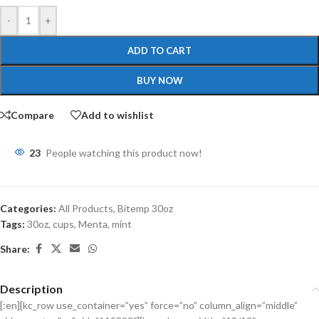
-
+
ADD TO CART
BUY NOW
Compare
Add to wishlist
23
People watching this product now!
Categories:
All Products
,
Bitemp 30oz
Tags:
30oz
,
cups
,
Menta
,
mint
Share:
Description
[:en][kc_row use_container=”yes” force=”no” column_align=”middle”