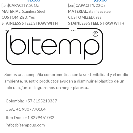
[:en]
CAPACITY:
20 Oz
[:en]
CAPACITY:
20 Oz
MATERIAL:
Stainless Steel
MATERIAL:
Stainless Steel
CUSTOMIZED:
Yes
CUSTOMIZED:
Yes
STAINLESS STEEL STRAW WITH
STAINLESS STEEL STRAW WITH
RUBBER TIP:
Included
RUBBER TIP:
Included
STRAW CLEANING BRUSH:
STRAW CLEANING BRUSH:
Included[:es]
CAPACIDAD
: 20 Oz
Included[:es]
CAPACIDAD
: 20 Oz
MATERIAL
: Acero inoxidable
MATERIAL
: Acero inoxidable
PERSONALIZABLE
: Si
PERSONALIZABLE
: Si
PITILLO DE ACERO INOXIDABLE
PITILLO DE ACERO INOXIDABLE
CON PUNTA DE GOMA
: Adicional
CON PUNTA DE GOMA
: Adicional
TAPA SEGURA:
Incluida
[:]
TAPA SEGURA:
Incluida
[:]
Somos una compañía comprometida con la sostenibilidad y el medio
ambiente, nuestro productos ayudan a disminuir el plástico de un
solo uso, juntos lograremos un mejor planeta..
Colombia: +57 3155210337
USA: +1 9807770104
Rep Dom: +1 8299461032
info@bitempcup.com