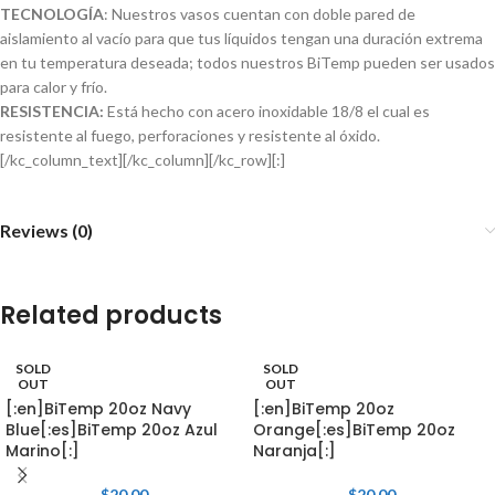
TECNOLOGÍA
: Nuestros vasos cuentan con doble pared de
aislamiento al vacío para que tus líquidos tengan una duración extrema
en tu temperatura deseada; todos nuestros BiTemp pueden ser usados
para calor y frío.
RESISTENCIA:
Está hecho con acero inoxidable 18/8 el cual es
resistente al fuego, perforaciones y resistente al óxido.
[/kc_column_text][/kc_column][/kc_row][:]
Reviews (0)
Related products
SOLD
SOLD
OUT
OUT
[:en]BiTemp 20oz Navy
[:en]BiTemp 20oz
Blue[:es]BiTemp 20oz Azul
Orange[:es]BiTemp 20oz
Marino[:]
Naranja[:]
$
20.00
$
20.00