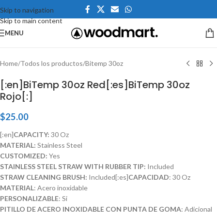
Skip to navigation
Skip to main content
Click to enlarge
MENU
Home
/
Todos los productos
/
Bitemp 30oz
[:en]BiTemp 30oz Red[:es]BiTemp 30oz
Rojo[:]
$
25.00
[:en]
CAPACITY:
30 Oz
MATERIAL:
Stainless Steel
CUSTOMIZED:
Yes
STAINLESS STEEL STRAW WITH RUBBER TIP:
Included
STRAW CLEANING BRUSH:
Included[:es]
CAPACIDAD
: 30 Oz
MATERIAL
: Acero inoxidable
PERSONALIZABLE
: Si
PITILLO DE ACERO INOXIDABLE CON PUNTA DE GOMA
: Adicional