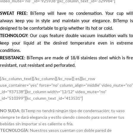
video_mute=”no” _id=”925938″][kc_column_text _id=”329964″]
SWEAT FREE:
BiTemp will have no condensation. Your cup wil
always keep you in style and maintain your elegance. BiTemp is
designed to be comfortable to grip whether its hot or cold.
TECHNOLOGY:
Our cups feature double vacuum insulation walls to
keep your liquid at the desired temperature even in extreme
conditions.
RESISTANCE:
BiTemps are made of 18/8 stainless steel which is fire
resistant, rust resistant and perforated.
[/kc_column_text][/kc_column][/kc_row][:es][kc_row
use_container=”yes” force=”no” column_align=”middle” video_mute=”no”
_id=”937138″][kc_column width=”12/12″ video_mute=”no”
_id=”510399″][kc_column_text _id=”413531″]
NO SUDA
: BiTemp no tendrá ningún tipo de condensación; tu vaso
siempre te dará elegancia y estilo siendo cómodo para sostener tus
bebidas sin importar si es caliente o fría.
TECNOLOGÍA
: Nuestros vasos cuentan con doble pared de