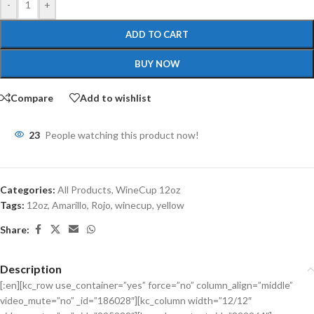
-
+
ADD TO CART
BUY NOW
Compare
Add to wishlist
23
People watching this product now!
Categories:
All Products
,
WineCup 12oz
Tags:
12oz
,
Amarillo
,
Rojo
,
winecup
,
yellow
Share:
Description
[:en][kc_row use_container=”yes” force=”no” column_align=”middle”
video_mute=”no” _id=”186028″][kc_column width=”12/12″