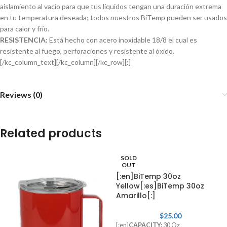
aislamiento al vacío para que tus líquidos tengan una duración extrema
en tu temperatura deseada; todos nuestros BiTemp pueden ser usados
para calor y frío.
RESISTENCIA:
Está hecho con acero inoxidable 18/8 el cual es
resistente al fuego, perforaciones y resistente al óxido.
[/kc_column_text][/kc_column][/kc_row][:]
Reviews (0)
Related products
SOLD
OUT
[:en]BiTemp 30oz
Yellow[:es]BiTemp 30oz
Amarillo[:]
$
25.00
[:en]
CAPACITY:
30 Oz