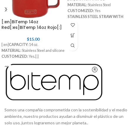
MATERIAL:
Stainless Steel
CUSTOMIZED:
Yes
STAINLESS STEEL STRAW WITH
[:en]BiTemp 14oz
RUBBER TIP:
Included
Red[:es]BiTemp 14oz Rojo[:]
STRAW CLEANING BRUSH:
Included[:es]
CAPACIDAD
: 30 Oz
$
15.00
MATERIAL
: Acero inoxidable
[:en]
CAPACITY:
14 oz.
PERSONALIZABLE
: Si
MATERIAL:
Stainless Steel and silicone
PITILLO DE ACERO INOXIDABLE
CUSTOMIZED:
Yes.[:]
CON PUNTA DE GOMA
: Adicional
TAPA SEGURA:
Incluida
[:]
Somos una compañía comprometida con la sostenibilidad y el medio
ambiente, nuestro productos ayudan a disminuir el plástico de un
solo uso, juntos lograremos un mejor planeta..