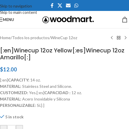
Skip to navigation
Skip to main content
Click to enlarge
MENU
Home
/
Todos los productos
/
WineCup 12oz
[:en]Winecup 12oz Yellow[:es]Winecup 12oz
Amarillo[:]
$
12.00
[:en]
CAPACITY:
14 oz.
MATERIAL:
Stainless Steel and Silicone.
CUSTOMIZED:
Yes.[:es]
CAPACIDAD :
12 oz.
MATERIAL:
Acero Inoxidable y Silicona
PERSONALIZABLE:
Si.[:]
5 in stock