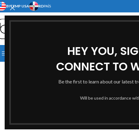
BITEMP USA
RD
PAÍS
SELECT CATEGORY
HEY YOU, SI
[:EN]HOME[:ES]INICIO[:]
[:EN]S
Click to enlarge
BROWSE CATEGORIES
[:EN]ABOUT US[:ES]NOSOTRO
CONNECT TO 
Be the first to learn about our latest t
Will be used in accordance wi