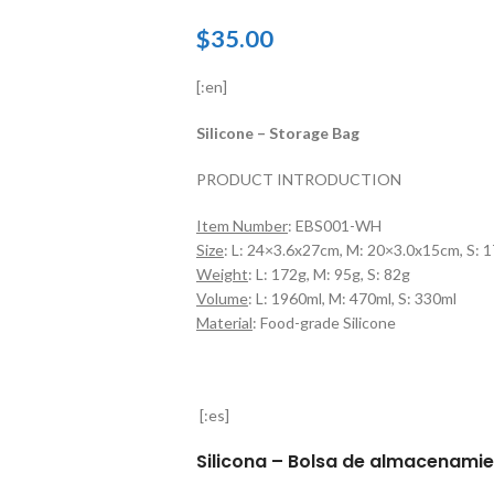
$
35.00
[:en]
Silicone – Storage Bag
PRODUCT INTRODUCTION
Item Number
: EBS001-WH
Size
: L: 24×3.6x27cm, M: 20×3.0x15cm, S:
Weight
: L: 172g, M: 95g, S: 82g
Volume
: L: 1960ml, M: 470ml, S: 330ml
Material
: Food-grade Silicone
[:es]
Silicona – Bolsa de almacenami