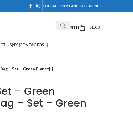
CONTACTENOS
LANGUAGE MENU
CARRITO
$
0.00
CT US[:ES]CONTACTOS[:]
Bag – Set – Green Planet[:]
Set – Green
Bag – Set – Green