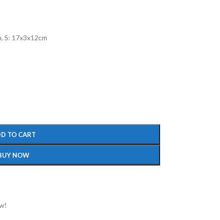
m, S: 17x3x12cm
D TO CART
BUY NOW
ow!