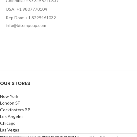
Colombia: +57 3155210337
USA: +1 9807770104
Rep Dom: +1 8299461032
info@bitempcup.com
OUR STORES
New York
London SF
Cockfosters BP
Los Angeles
Chicago
Las Vegas