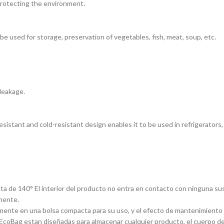
protecting the environment.
 be used for storage, preservation of vegetables, fish, meat, soup, etc.
 leakage.
esistant and cold-resistant design enables it to be used in refrigerators
alta de 140° El interior del producto no entra en contacto con ninguna 
amente.
ente en una bolsa compacta para su uso, y el efecto de mantenimiento 
oBag estan diseñadas para almacenar cualquier producto, el cuerpo de l