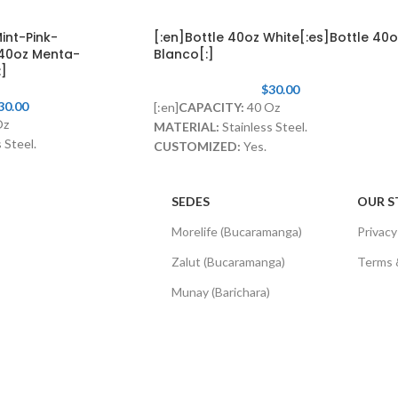
int-Pink-
[:en]Bottle 40oz White[:es]Bottle 40o
 40oz Menta-
Blanco[:]
]
$
30.00
30.00
[:en]
CAPACITY:
40 Oz
Oz
MATERIAL:
Stainless Steel.
 Steel.
CUSTOMIZED:
Yes.
LID WITH STRAW:
Included[:]
ncluded[:]
SEDES
OUR S
Morelife (Bucaramanga)
Privacy
Zalut (Bucaramanga)
Terms 
Munay (Barichara)