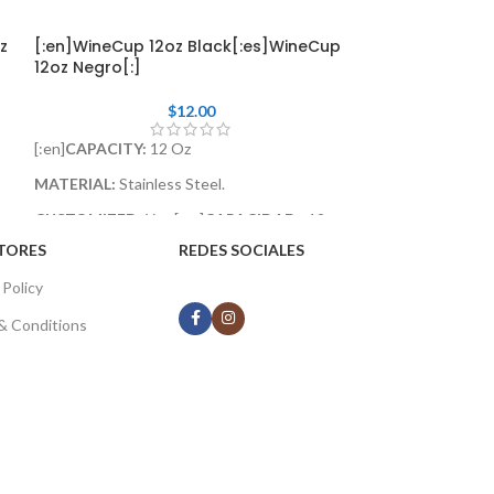
z
[:en]WineCup 12oz Black[:es]WineCup
[:en]WineCup 1
12oz Negro[:]
12oz Menta[:]
$
12.00
[:en]
CAPACITY:
1
[:en]
CAPACITY:
12 Oz
MATERIAL:
Stainl
CUSTOMIZED:
Ye
MATERIAL:
Stainless Steel.
MATERIAL:
Acero 
CUSTOMIZED:
Yes.[:es]
CAPACIDAD :
12 oz.
PERSONALIZABL
MATERIAL:
Acero Inoxidable y Silicona
TORES
REDES SOCIALES
PERSONALIZABLE:
Si.[:]
 Policy
& Conditions