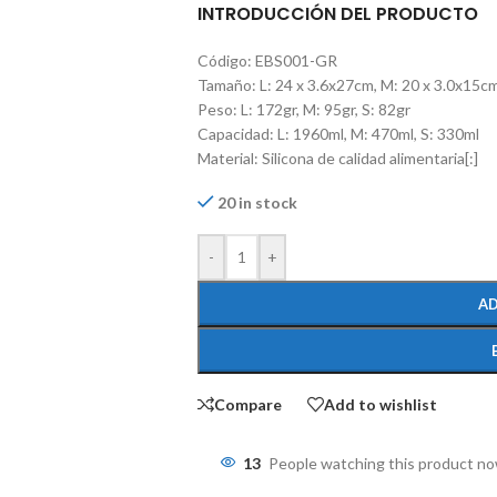
INTRODUCCIÓN DEL PRODUCTO
Código: EBS001-GR
Tamaño: L: 24 x 3.6x27cm, M: 20 x 3.0x15c
Peso: L: 172gr, M: 95gr, S: 82gr
Capacidad: L: 1960ml, M: 470ml, S: 330ml
Material: Silicona de calidad alimentaria[:]
20 in stock
-
+
AD
Compare
Add to wishlist
13
People watching this product n