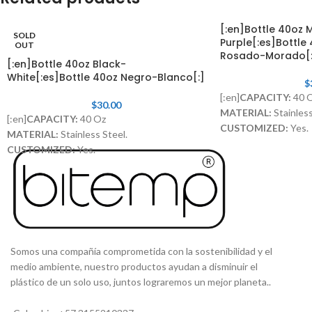
[:en]Bottle 40oz M
SOLD
Purple[:es]Bottle
OUT
Rosado-Morado[:
[:en]Bottle 40oz Black-
White[:es]Bottle 40oz Negro-Blanco[:]
$
[:en]
CAPACITY:
40 
$
30.00
MATERIAL:
Stainless
[:en]
CAPACITY:
40 Oz
CUSTOMIZED:
Yes.
MATERIAL:
Stainless Steel.
LID WITH STRAW:
I
CUSTOMIZED:
Yes.
LID WITH STRAW:
Included[:]
Somos una compañía comprometida con la sostenibilidad y el
medio ambiente, nuestro productos ayudan a disminuir el
plástico de un solo uso, juntos lograremos un mejor planeta..