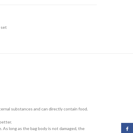
set
ternal substances and can directly contain food.
better.
. As long as the bag body is not damaged, the
Face