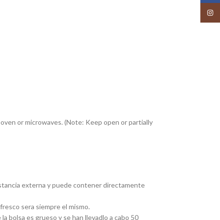
Insta
, oven or microwaves. (Note: Keep open or partially
sustancia externa y puede contener directamente
fresco sera siempre el mismo.
a bolsa es grueso y se han llevadlo a cabo 50