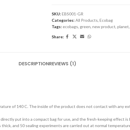
SKU:
EBS001-GR
Categories:
All Products
,
Ecobag
Tags:
ecobags
,
green
,
new product
,
planet
,
Share:
DESCRIPTION
REVIEWS (1)
rature of 140 C. The inside of the product does not contact with any ex
rectly put into a compact bag for use, and the fresh-keeping effect is 
thick, and 50 sealing experiments are carried out at normal temperature